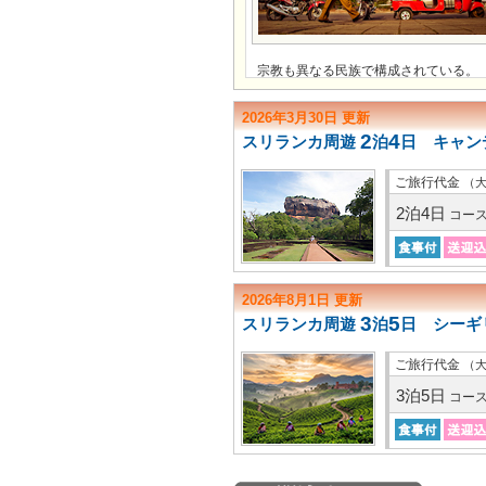
宗教も異なる民族で構成されている。
2026年3月30日 更新
2
4
スリランカ周遊
泊
日 キャン
ご旅行代金
（
2泊4日
コー
2026年8月1日 更新
3
5
スリランカ周遊
泊
日 シーギ
ご旅行代金
（
3泊5日
コー