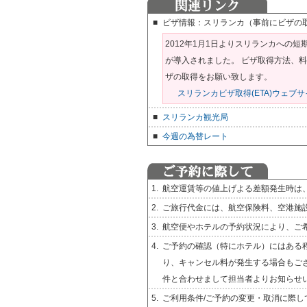
■
ビザ情報：スリランカ（事前にビザの
2012年1月1日よりスリランカへの
が導入されました。 ビザ取得方法、
ザの取得をお願い致します。
スリランカビザ取得(ETA)ウェブサ
■
スリランカ観光局
■
今週の為替レート
1.
航空運賃等の値上げよる差額発生時は
2.
ご旅行代金には、航空保険料、空港施
3.
航空便やホテルの予約状況により、ご
4.
ご予約の確認（特にホテル）にはある
り、キャンセル料が発生する場合もご
件と合わせまして担当者よりお知らせ
5.
ご利用条件/ご予約の変更・取消に際し