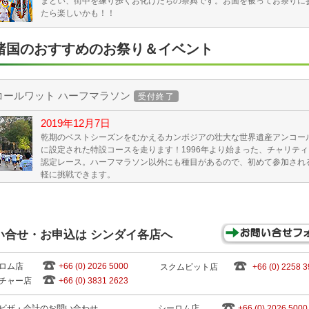
まとい、街中を練り歩くお化けたちの祭典です。お面を被ってお祭りに
たら楽しいかも！！
諸国のおすすめのお祭り＆イベント
コールワット ハーフマラソン
受付終了
2019年12月7日
乾期のベストシーズンをむかえるカンボジアの壮大な世界遺産アンコー
に設定された特設コースを走ります！1996年より始まった、チャリテ
認定レース。ハーフマラソン以外にも種目があるので、初めて参加され
軽に挑戦できます。
い合せ・お申込は シンダイ各店へ
ロム店
+66 (0) 2026 5000
スクムビット店
+66 (0) 2258 
チャー店
+66 (0) 3831 2623
ビザ・会計のお問い合わせ
シーロム店
+66 (0) 2026 5000