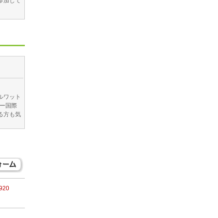
参加して
ルワット
ィー国際
る方も気
3920