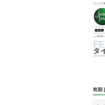
バンコク
HOME
タ
乾期 