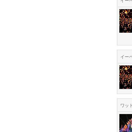
イー
イー
ワッ