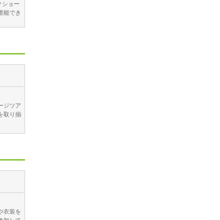
クショー
堪能でき
ージツア
を取り揃
や衣装を