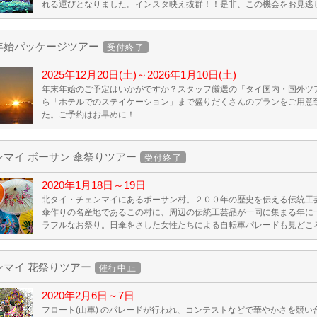
れる運びとなりました。インスタ映え抜群！！是非、この機会をお見逃
年始パッケージツアー
受付終了
2025年12月20日(土)～2026年1月10日(土)
年末年始のご予定はいかがですか？スタッフ厳選の「タイ国内・国外ツ
ら「ホテルでのステイケーション」まで盛りだくさんのプランをご用意
た。ご予約はお早めに！
ンマイ ボーサン 傘祭りツアー
受付終了
2020年1月18日～19日
北タイ・チェンマイにあるボーサン村。２００年の歴史を伝える伝統工
傘作りの名産地であるこの村に、周辺の伝統工芸品が一同に集まる年に
ラフルなお祭り。日傘をさした女性たちによる自転車パレードも見どこ
ンマイ 花祭りツアー
催行中止
2020年2月6日～7日
フロート(山車) のパレードが行われ、コンテストなどで華やかさを競い