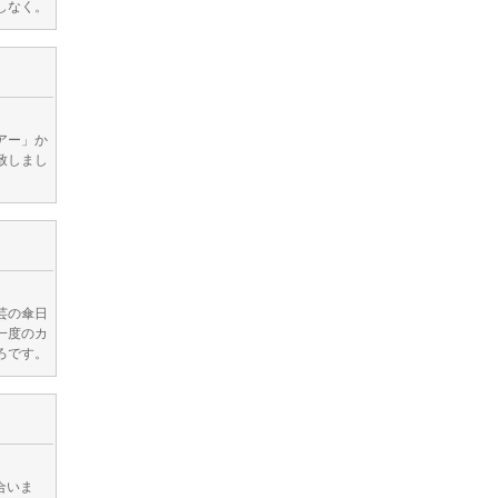
しなく。
アー」か
致しまし
芸の傘日
一度のカ
ろです。
合いま