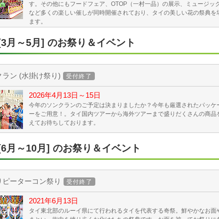
す。その他にもフードフェア、OTOP（一村一品）の展示、ミュージッ
など多くの楽しい催しが同時開催されており、タイの美しい花の祭典を
ます。
[3月～5月] のお祭り＆イベント
ラン (水掛け祭り)
受付終了
2026年4月13日～15日
今年のソンクランのご予定は決まりましたか？今年も厳選されたパッケ
ーをご用意！。タイ国内ツアーから海外ツアーまで盛りだくさんの商品
えてお待ちしております。
[6月～10月] のお祭り＆イベント
りピーターコン祭り
受付終了
2021年6月13日
タイ東北部のルーイ県にて行われるタイを代表する奇祭。鮮やかなお面