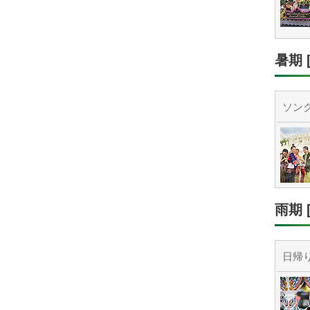
暑期 
ソンク
雨期 
日帰