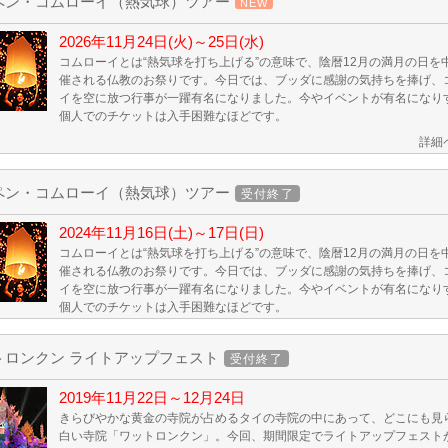
ペン・コムローイ（熱気球）ツアー
2026年11月24日(火)～25日(水)
コムローイとは“熱気球を打ち上げる”の意味で、陰暦12月の満月の日を
催される仏教のお祭りです。今日では、ブッダに感謝の気持ちを捧げ、
イを空に放つ行事が一躍有名になりました。今やイベントが有名になり
個人でのチケットは入手困難なほどです。
詳細
ペン・コムローイ（熱気球）ツアー
受付終了
2024年11月16日(土)～17日(日)
コムローイとは“熱気球を打ち上げる”の意味で、陰暦12月の満月の日を
催される仏教のお祭りです。今日では、ブッダに感謝の気持ちを捧げ、
イを空に放つ行事が一躍有名になりました。今やイベントが有名になり
個人でのチケットは入手困難なほどです。
トロンクン ライトアップフェスト
受付終了
2019年11月22日～12月24日
きらびやかな黄金の寺院が占めるタイの寺院の中にあって、どこにも見
白い寺院「ワットロンクン」。今回、期間限定でライトアップフェスト