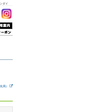
ンダイ
光局）