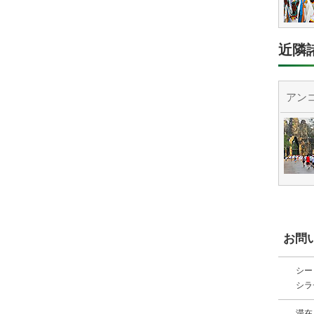
近隣
アン
お問
シー
シラ
滞在