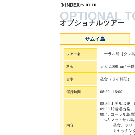
オプショナルツアー
サムイ島
コーラル島［タン島
ツアー名
大人 2,000
/ 子供 
料金
THB
昼食（タイ料理）
食事
08:30 - 16:00
催行時間
08:30 ホテル出発
09:30 船着場出
09:45 コーラル
11:45 マットサム
昼食、フリ
内容
カヤッキン