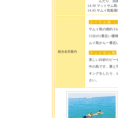
んだり、自
14:30 マットサ
14:45 サムイ島
コーラル島（
サムイ島の南約２
15分の1番近い
ムイ島から一番近
観光名所案内
マットサム島
美しい白砂のビー
中の島です。豚と
キングをしたり、
さい。