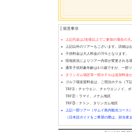
留意事項
上記代金は2名様以上でご参加の場合の大
上記以外のツアーもございます。詳細は
子供料金は大人料金の70％となります。
現地状況によりツアー内容が変更される
通常子供対象年齢は4-11歳ですが、一部
タリンガム地区等一部ホテルは追加料金
ゴルフ場送迎料金は、ご宿泊ホテル（下
TRF➀：チャウエン、チャウエンノイ、
TRF②：ラマイ、メナム地区
TRF③：ナトン、タリンガム地区
上記一部ツアー（サムイ島内観光コース
（日本語ガイドをご希望の際は、担当者