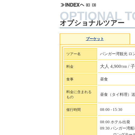
オプショナルツアー
プーケット
パンガー湾観光 ロ
ツアー名
大人 4,900
/ 子
料金
THB
昼食
食事
料金に含まれる
昼食（タイ料理）
もの
08:00 - 15:30
催行時間
08:00 ホテル出発
09:30 パンガー湾
ロングテー