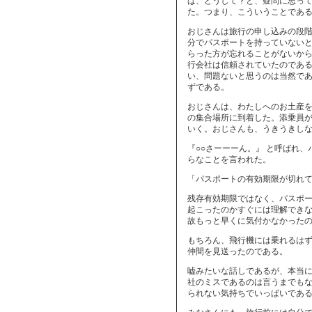
ば、どうして？と、疑問に思っ
た。つまり、こういうことであ
おじさんは旅行の申し込みの段
分でパスポートを持っていない
らった方が忘れることがないか
行会社は信頼されていたのであ
い、問題ないと思うのは当然で
ずである。
おじさんは、わたしへのお土産
の集合場所に到着した。添乗員
いく。おじさんも、うきうきし
『○○さーーーん。』 と呼ばれ
らなことを言われた。
「パスポートの有効期限が切れ
残存有効期限ではなく、パスポ
起こったのかすぐには理解でき
故もっと早くに気付かなかった
もちろん、飛行機には乗れるは
仲間を見送ったのである。
嘘みたいな話しであるが、本当
社のミスであるのは言うまでも
られない気持ちでいっぱいであ