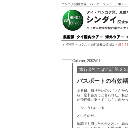
バンコク発航空券、パッケージツアー、ホテル
HOME
コラム
旅行会社こぼれ話
第２２
Column, 2002/01
旅行会社こぼれ話 第２２
パスポートの有効
ある日、知り合いのおじさんか
ら、是非会おうと言われた。私
が飛行機に乗ってこちらに向か
「今、うちにいる。」
というのだ。
体調でも崩したのかと思い、尋