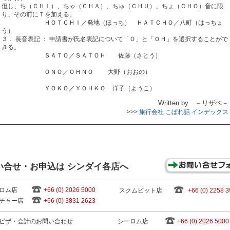
但し、ち（ＣＨＩ）、ちゃ（ＣＨＡ）、ちゅ（ＣＨＵ）、ちょ（ＣＨＯ）音に限
り、その前にＴを加える。
ＨＯＴＣＨＩ／発地（ほっち） ＨＡＴＣＨＯ／八町（はっちょ
う）
３． 長音表記 ： 申請書が氏名表記について「Ｏ」と「ＯＨ」を選択することがで
きる。
ＳＡＴＯ／ＳＡＴＯＨ 佐藤（さとう）
ＯＮＯ／ＯＨＮＯ
大野（おおの）
ＹＯＫＯ／ＹＯＨＫＯ
洋子（ようこ）
Written by －リザベ－
>>>
旅行会社 こぼれ話 インデックス
い合せ・お申込は シンダイ各店へ
ロム店
+66 (0) 2026 5000
スクムビット店
+66 (0) 2258 
チャー店
+66 (0) 3831 2623
ビザ・会計のお問い合わせ
シーロム店
+66 (0) 2026 5000