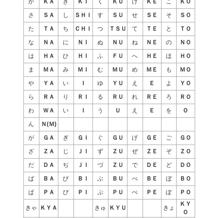
か
ＫＡ
き
ＫＩ
く
ＫＵ
け
ＫＥ
こ
ＫＯ
さ
ＳＡ
し
ＳＨＩ
す
ＳＵ
せ
ＳＥ
そ
ＳＯ
た
ＴＡ
ち
ＣＨＩ
つ
ＴＳＵ
て
ＴＥ
と
ＴＯ
な
ＮＡ
に
ＮＩ
ぬ
ＮＵ
ね
ＮＥ
の
ＮＯ
は
ＨＡ
ひ
ＨＩ
ふ
ＦＵ
へ
ＨＥ
ほ
ＨＯ
ま
ＭＡ
み
ＭＩ
む
ＭＵ
め
ＭＥ
も
ＭＯ
や
ＹＡ
い
Ｉ
ゆ
ＹＵ
え
Ｅ
よ
ＹＯ
ら
ＲＡ
り
ＲＩ
る
ＲＵ
れ
ＲＥ
ろ
ＲＯ
わ
ＷＡ
い
Ｉ
う
Ｕ
え
Ｅ
を
Ｏ
ん
Ｎ(Ｍ)
が
ＧＡ
ぎ
ＧＩ
ぐ
ＧＵ
げ
ＧＥ
ご
ＧＯ
ざ
ＺＡ
じ
ＪＩ
ず
ＺＵ
ぜ
ＺＥ
ぞ
ＺＯ
だ
ＤＡ
ぢ
ＪＩ
づ
ＺＵ
で
ＤＥ
ど
ＤＯ
ば
ＢＡ
び
ＢＩ
ぶ
ＢＵ
べ
ＢＥ
ぼ
ＢＯ
ぱ
ＰＡ
ぴ
ＰＩ
ぷ
ＰＵ
ぺ
ＰＥ
ぽ
ＰＯ
ＫＹ
きゃ
ＫＹＡ
きゅ
ＫＹＵ
きょ
Ｏ