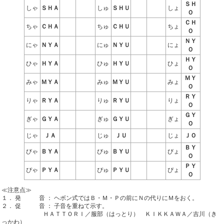
ＳＨ
しゃ
ＳＨＡ
しゅ
ＳＨＵ
しょ
Ｏ
ＣＨ
ちゃ
ＣＨＡ
ちゅ
ＣＨＵ
ちょ
Ｏ
ＮＹ
にゃ
ＮＹＡ
にゅ
ＮＹＵ
にょ
Ｏ
ＨＹ
ひゃ
ＨＹＡ
ひゅ
ＨＹＵ
ひょ
Ｏ
ＭＹ
みゃ
ＭＹＡ
みゅ
ＭＹＵ
みょ
Ｏ
ＲＹ
りゃ
ＲＹＡ
りゅ
ＲＹＵ
りょ
Ｏ
ＧＹ
ぎゃ
ＧＹＡ
ぎゅ
ＧＹＵ
ぎょ
Ｏ
じゃ
ＪＡ
じゅ
ＪＵ
じょ
ＪＯ
ＢＹ
びゃ
ＢＹＡ
びゅ
ＢＹＵ
びょ
Ｏ
ＰＹ
ぴゃ
ＰＹＡ
ぴゅ
ＰＹＵ
ぴょ
Ｏ
≪注意点≫
１． 発 音 ： ヘボン式ではＢ・Ｍ・Ｐの前にＮの代りにＭをおく。
２． 促 音 ： 子音を重ねて示す。
ＨＡＴＴＯＲＩ／服部（はっとり） ＫＩＫＫＡＷＡ／吉川（き
っかわ）