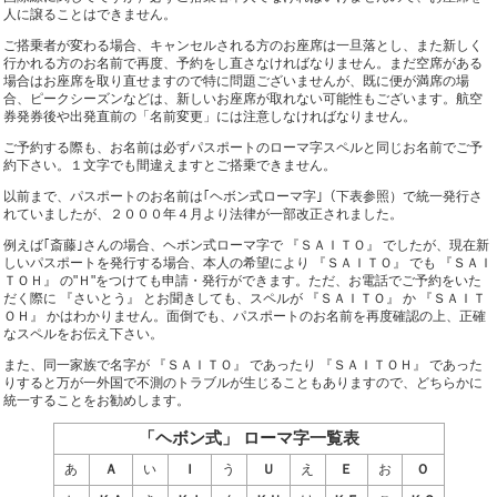
人に譲ることはできません。
ご搭乗者が変わる場合、キャンセルされる方のお座席は一旦落とし、また新しく
行かれる方のお名前で再度、予約をし直さなければなりません。まだ空席がある
場合はお座席を取り直せますので特に問題ございませんが、既に便が満席の場
合、ピークシーズンなどは、新しいお座席が取れない可能性もございます。航空
券発券後や出発直前の「名前変更」には注意しなければなりません。
ご予約する際も、お名前は必ずパスポートのローマ字スペルと同じお名前でご予
約下さい。１文字でも間違えますとご搭乗できません。
以前まで、パスポートのお名前は｢ヘボン式ローマ字｣（下表参照）で統一発行さ
れていましたが、２０００年４月より法律が一部改正されました。
例えば｢斎藤｣さんの場合、ヘボン式ローマ字で 『ＳＡＩＴＯ』 でしたが、現在新
しいパスポートを発行する場合、本人の希望により 『ＳＡＩＴＯ』 でも 『ＳＡＩ
ＴＯＨ』 の"Ｈ"をつけても申請・発行ができます。ただ、お電話でご予約をいた
だく際に 『さいとう』 とお聞きしても、スペルが 『ＳＡＩＴＯ』 か 『ＳＡＩＴ
ＯＨ』 かはわかりません。面倒でも、パスポートのお名前を再度確認の上、正確
なスペルをお伝え下さい。
また、同一家族で名字が 『ＳＡＩＴＯ』 であったり 『ＳＡＩＴＯＨ』 であった
りすると万が一外国で不測のトラブルが生じることもありますので、どちらかに
統一することをお勧めします。
「ヘボン式」 ローマ字一覧表
あ
Ａ
い
Ｉ
う
Ｕ
え
Ｅ
お
Ｏ