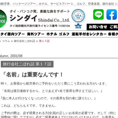
発航空券、パッケージツアー、ホテル、サービスアパート、ゴルフ、空港送迎。旅行会社 シ
コラム
旅行会社こぼれ話
第１７話
olumn, 2001/08
旅行会社こぼれ話 第１７話
「名前」は重要なんです！
時々、お客様から航空券のご予約をいただく際にこう言われる方がいます。
「名前は後日連絡するから、とりあえず○名で座席を押さえてほしい。｣
｢急に本人が行けなくなったので、その座席を別の者に譲りたい。｣
これは、どちらもＸです。できません。
ご予約の際は、必ず搭乗される方[全員]の正しいお名前が必要です。そして（特に
国際線に関してですが）必ずご搭乗者本人でなければいけませんので、お座席を