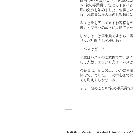
標高2,000m近いヒマラヤ山
へ “花の添乗員”、任せて下さ
用の交渉を始めました。心優し
れ、添乗員は丘の上のお客様にO
次々と丘を下って来るお客様を
彼もヒマラヤの寒さには勝てま
しかしそこは添乗員ですから、
サッパリ顔のお客様いわく、
「バスはどこ？」
今度はバスへのご案内です。次
して人数チェックも完了、バス
添乗員は、初日の出がいかに素
傾けていました。市の中心まで約１時
でも耐えるしかない彼。
そう、彼のことを“花の添乗員”