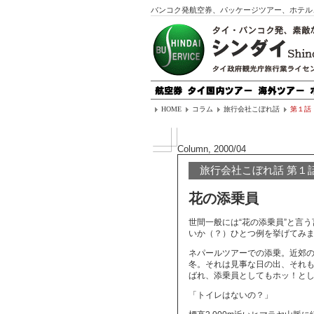
バンコク発航空券、パッケージツアー、ホテル
HOME
コラム
旅行会社こぼれ話
第１話
Column, 2000/04
旅行会社こぼれ話 第１
花の添乗員
世間一般には“花の添乗員”と言
いか（？）ひとつ例を挙げてみ
ネパールツアーでの添乗。近郊
冬。それは見事な日の出、それ
ばれ、添乗員としてもホッ！と
「トイレはないの？」