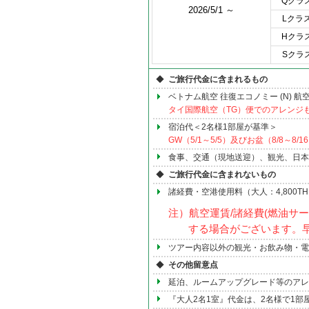
Qクラ
2026/5/1 ～
Lクラ
Hクラ
Sクラ
◆
ご旅行代金に含まれるもの
ベトナム航空 往復エコノミー (N) 航
タイ国際航空（TG）便でのアレンジ
宿泊代＜2名様1部屋が基準＞
GW（5/1～5/5）及びお盆（8/8～8
食事、交通（現地送迎）、観光、日本
◆
ご旅行代金に含まれないもの
諸経費・空港使用料（大人：4,800THB,
注）航空運賃/諸経費(燃油サ
する場合がございます。
ツアー内容以外の観光・お飲み物・電話
◆
その他留意点
延泊、ルームアップグレード等のアレ
『大人2名1室』代金は、2名様で1部