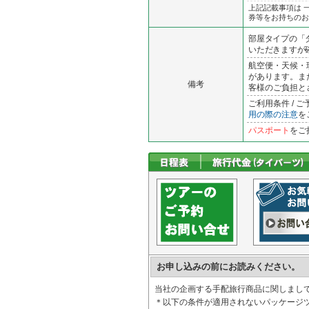
上記記載事項は 
券等をお持ちのお
部屋タイプの「
いただきますが確
航空便・天候・
があります。ま
備考
客様のご負担と
ご利用条件 /
用の際の注意
を
パスポート
をご
お申し込みの前にお読みください。
当社の企画する手配旅行商品に関しまし
＊以下の条件が適用されないパッケージ