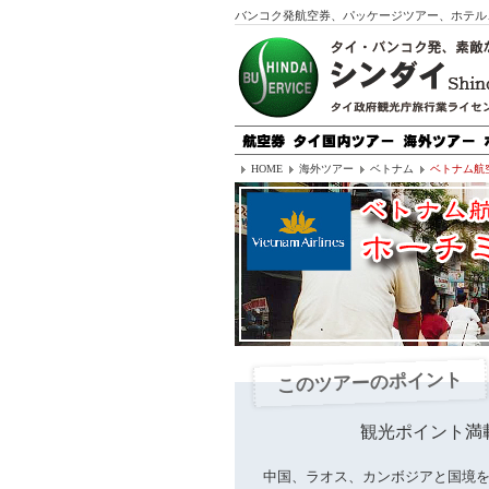
バンコク発航空券、パッケージツアー、ホテル
HOME
海外ツアー
ベトナム
ベトナム航
このツアーのポイント
観光ポイント満
中国、ラオス、カンボジアと国境