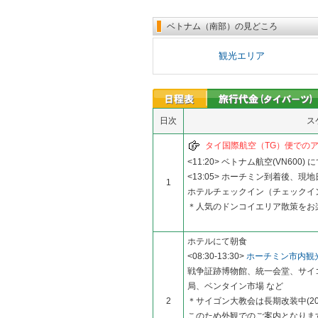
ベトナム（南部）の見どころ
観光エリア
日次
ス
タイ国際航空（TG）便での
<11:20> ベトナム航空(VN600
<13:05> ホーチミン到着後、
1
ホテルチェックイン（チェックイン
＊人気のドンコイエリア散策をお
ホテルにて朝食
<08:30-13:30>
ホーチミン市内観
戦争証跡博物館、統一会堂、サイ
局、ベンタイン市場 など
2
＊サイゴン大教会は長期改装中(2
このため外観でのご案内となりま