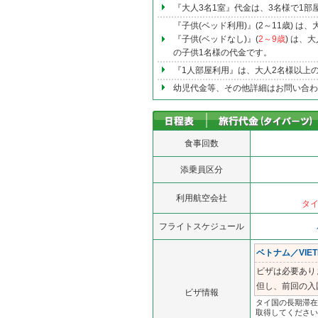
『大人3名1室』代金は、3名様で1部
『子供(ベッド利用)』(2～11歳) 
『子供(ベッドなし)』(
2～9歳
) は、
の子供1名様の代金です。
『1人部屋利用』は、大人2名様以上
幼児代金等、その他詳細はお問い合わ
食事回数
添乗員区分
利用航空会社
タイ
フライトスケジュール
ベトナム／VIET
ビザは必要あり
但し、前回の入
ビザ情報
タイ国の長期滞在
取得してください