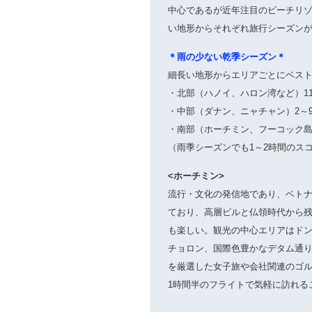
中心であるが近年注目のビーチリ
い地形からそれぞれ旅行シーズンが
＊雨の少ない乾季シーズン＊
細長い地形からエリアごとにベス
・北部（ハノイ、ハロン湾など）11
・中部（ダナン、ニャチャン）2～
・南部（ホーチミン、フーコック島
（雨季シーズンでも1～2時間のス
<ホーチミン>
流行・文化の発信地であり、ベト
ており、高層ビルと仏領時代から
も楽しい。観光の中心エリアはドン
チョロン、国際色豊かなデタム通
を厳選した女子旅や会社関連のゴ
1時間半のフライトで気軽に訪れる