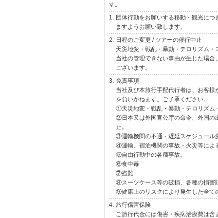
す。
1.
団体行動をお願いする移動・観光につ
ますようお願い致します。
2.
日程のご変更 / ツアーの催行中止
天災地変・戦乱・暴動・テロリズム・
当社の管理できない事由が生じた場合
ございます。
3.
免責事項
当社及び本旅行手配代行者は、お客様
を負いかねます。ご了承ください。
①天災地変・戦乱・暴動・テロリズム
②日本又は外国官公庁の命令、外国の
止。
③運輸機関の不通・遅延スケジュール
④運輸、宿泊機関の事故・火災等によ
⑤自由行動中の各種事故。
⑥食中毒
⑦盗難
⑧スーツケース等の破損、各種の損害
⑨健康上のリスクにより発生した全て
4.
旅行傷害保険
ご旅行代金には傷害・疾病治療費は含