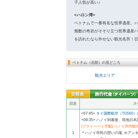
子人気が高い♪
<ハロン湾>
ベトナムで一番有名な世界遺産。ハ
無数の奇岩がそそり立つ世界遺産
を訪れたなら外せない観光名所！日
ベトナム（北部）の見どころ
観光エリア
日次
ス
<07:45>
タイ国際航空（TG560）
<09:35> ハノイ到着後、現地
[プライベート手配] ハノイ市内
1
＊ハノイ市民の憩いの場, ホアンキエ