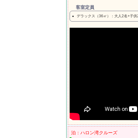
客室定員
デラックス（36㎡）：大人2名+子供2
泊：ハロン湾クルーズ