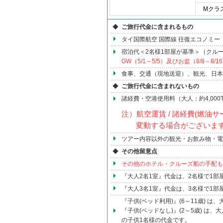
Mクラ
◆
ご旅行代金に含まれるもの
タイ国際航空 国際線 往復エコノミー
宿泊代＜2名様1部屋が基準＞（クル
GW（5/1～5/5）及びお盆（8/8～8
食事、交通（現地送迎）、観光、日本
◆
ご旅行代金に含まれないもの
諸経費・空港使用料（大人：約4,000THB
注）航空運賃 / 諸経費(燃油サ
変動する場合がございま
ツアー内容以外の観光・お飲み物・電話
◆
その他留意点
その他のホテル・クルーズ船の手配も
『大人2名1室』代金は、2名様で1部
『大人3名1室』代金は、3名様で1部
『子供(ベッド利用)』(6～11歳) 
『子供(ベッドなし)』(2～5歳) 
の子供1名様の代金です。