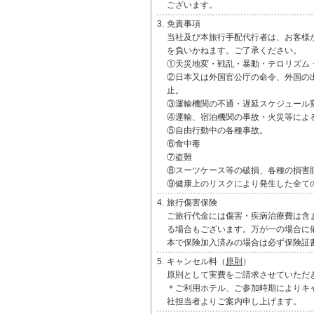
ございます。
3.
免責事項
当社及び本旅行手配代行者は、お客様
を負いかねます。ご了承ください。
①天災地変・戦乱・暴動・テロリズム
②日本又は外国官公庁の命令、外国の
止。
③運輸機関の不通・遅延スケジュール
④運輸、宿泊機関の事故・火災等によ
⑤自由行動中の各種事故。
⑥食中毒
⑦盗難
⑧スーツケース等の破損、各種の損害
⑨健康上のリスクにより発生した全て
4.
旅行傷害保険
ご旅行代金には傷害・疾病治療費は含
る場合もございます。万が一の場合に
本で保険加入済みの場合は必ず保険証
5.
キャンセル料（
原則
）
原則として実費をご請求させていただ
＊ご利用ホテル、ご参加時期によりキ
社担当者よりご案内申し上げます。