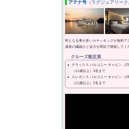
アテナ号
（ラグジュアリーク
料となる事が多いカヤッキングが無料ア
遺産の繊細さと迫力を間近で堪能してく
クルーズ船定員
デラックス バルコニー キャビン（2
（11歳以上）3名まで
エレガンス バルコニー キャビン（2
（11歳以上）3名まで