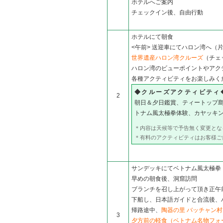
ホテルへご案内
チェックイン後、自由行動
ホテルにて朝食
<午前> 送迎車にてハロン湾へ（
世界遺産ハロン湾クルーズ
（チェ
ハロン湾のビューポイントやアク
各種アクティビティをお楽しみく
◆クルーズアクティビティ
2
朝日＆夕日鑑賞、ティートップ
トナム風太極拳体験、カヤッキ
＊内容は天候等で予告無く変更とな
＊有料のアクティビティはお客様ご
サンデッキにてベトナム風太極拳
早めの朝食後、洞窟訪問
ブランチを召し上がって頂き正午
下船し、日本語ガイドと合流後、
帰路途中、
陶器の里 バッチャン村
3
夕方前の軽食（ベトナム名物フォ