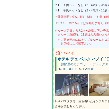
＊1 「子供ベッドなし（2－4歳）」の料
＊1 「子供ベッドなし（2－4歳/5－10
＊除外期間：GW（5/1 - 5/5）、お盆（8/8 
クルーズにガイドは乗船しません（
クルーズ定員：大人2名+10歳以下の子供
（クルーズ乗船時、11歳は大人扱いとな
※ご家族連れにはトリプルルームやコネ
お気軽にご相談下さい。
泊：ハノイ
ホテル デュ パルク ハノイ
(
〈お部屋のカテゴリー〉デラックス
HOTEL du PARC HANOI
レ＆バスタブ付。落ち着いたインテリア
きをお楽しみください。