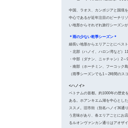
中国、ラオス、カンボジアと国境
中心であるが近年注目のビーチリ
い地形からそれぞれ旅行シーズンが
＊雨の少ない乾季シーズン＊
細長い地形からエリアごとにベス
・北部（ハノイ、ハロン湾など）11
・中部（ダナン、ニャチャン）2～
・南部（ホーチミン、フーコック島
（雨季シーズンでも1～2時間のス
<ハノイ>
ベトナムの首都。約1000年の歴
ある。ホアンキエム湖を中心とし
ススメ。旧市街（別名ハノイ36通
う意味があり、各エリアごとにお
るルオンヴァンカン通りはアオザ