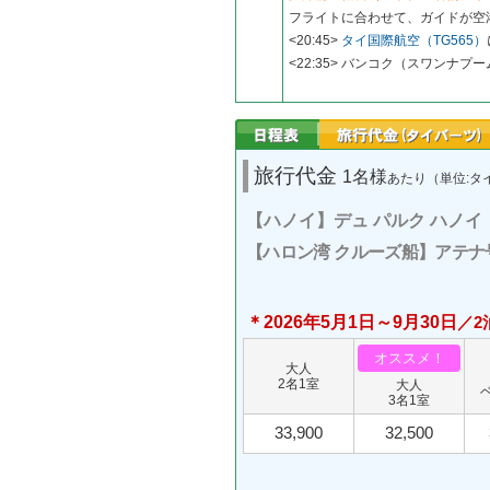
フライトに合わせて、ガイドが空
<20:45>
タイ国際航空（TG565）
<22:35> バンコク（スワンナプ
旅行代金
1名様
あたり（単位:タ
【ハノイ】デュ パルク ハノイ
【ハロン湾 クルーズ船】アテ
＊2026年5月1日～9月30日
／2
オススメ！
大人
2名1室
大人
3名1室
33,900
32,500