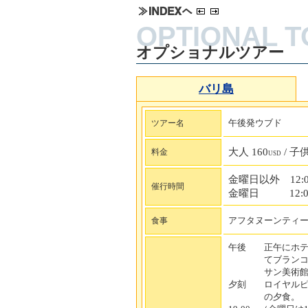
オプショナルツアー
バリ島
午後発ウブド
ツアー名
大人 160
/ 子供
料金
USD
金曜日以外 12:00
催行時間
金曜日
12:
アフタヌーンティ
食事
午後 正午にホテ
てブランコ体験
サン美術館周
夕刻 ロイヤルピ
の夕食。