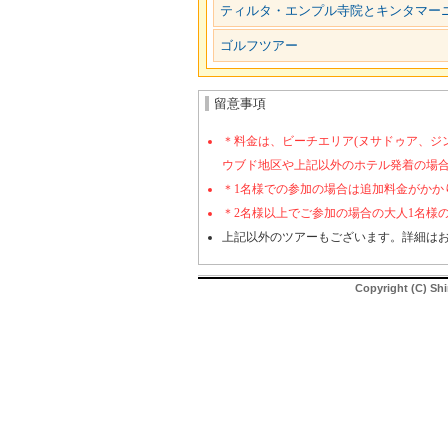
ティルタ・エンプル寺院とキンタマー
ゴルフツアー
留意事項
＊料金は、ビーチエリア(ヌサドゥア、ジ
ウブド地区や上記以外のホテル発着の場
＊1名様での参加の場合は追加料金がかか
＊2名様以上でご参加の場合の大人1名様
上記以外のツアーもございます。詳細は
Copyright (C) Shi