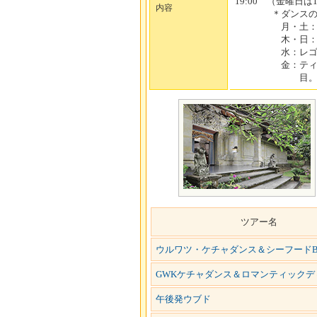
19:00 （金曜日は
内容
＊ダンスの内容
月・土：ケ
木・日：バ
水：レゴン
金：ティルタサ
目。お勧
ツアー名
ウルワツ・ケチャダンス＆シーフードB
GWKケチャダンス＆ロマンティックデ
午後発ウブド